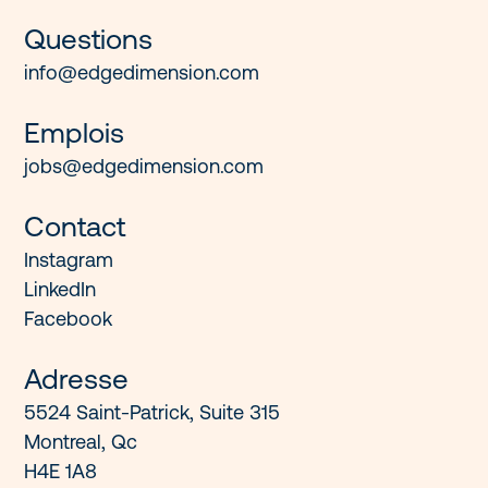
Galerie
Questions
info@edgedimension.com
Contact
Emplois
jobs@edgedimension.com
En
Contact
Instagram
LinkedIn
Facebook
Adresse
5524 Saint-Patrick, Suite 315

Montreal, Qc

H4E 1A8