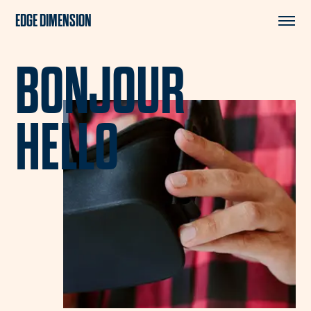
EDGE DIMENSION
BONJOUR
HELLO
Projets
Services
À propos